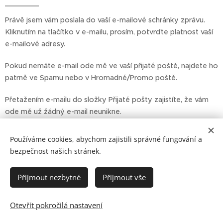
Právě jsem vám poslala do vaší e-mailové schránky zprávu.
Kliknutím na tlačítko v e-mailu, prosím, potvrďte platnost vaší
e-mailové adresy.
Pokud nemáte e-mail ode mě ve vaší přijaté poště, najdete ho
patrně ve Spamu nebo v Hromadné/Promo poště.
Přetažením e-mailu do složky Přijaté pošty zajistíte, že vám
ode mě už žádný e-mail neunikne.
Používáme cookies, abychom zajistili správné fungování a
bezpečnost našich stránek.
Přijmout nezbytné
Přijmout vše
Ochrana osobních údajů
Obchodní podmínky
Otevřít pokročilá nastavení
Vytvořeno službou
Webnode
Cookies