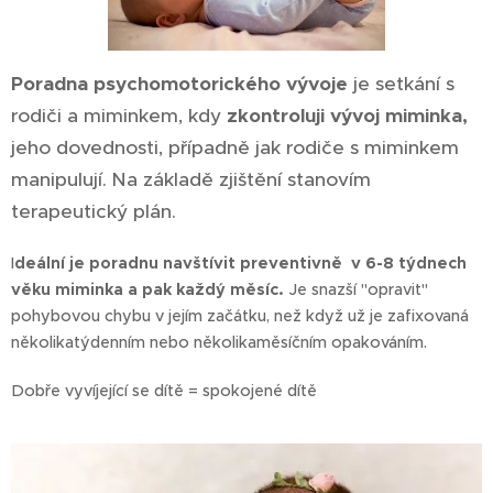
Poradna psychomotorického vývoje
je setkání s
rodiči a miminkem, kdy
zkontroluji vývoj
miminka,
jeho dovednosti, případně jak rodiče s miminkem
manipulují. Na základě zjištění stanovím
terapeutický plán.
I
deální je poradnu navštívit preventivně
v 6-8 týdnech
věk
u miminka a pak každý měsíc.
Je snazší "opravit"
pohybovou chybu v jejím začátku, než když už je zafixovaná
několikatýdenním nebo několikaměsíčním opakováním.
Dobře vyvíjející se dítě = spokojené dítě