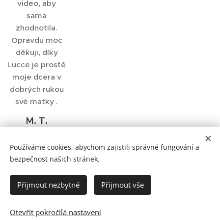
video, aby
sama
zhodnotila.
Opravdu moc
děkuji, díky
Lucce je prostě
moje dcera v
dobrých rukou
své matky .
M. T.
Videoporadna
psychomotoric
Používáme cookies, abychom zajistili správné fungování a
kého vývoje
bezpečnost našich stránek.
Přijmout nezbytné
Přijmout vše
Ochrana osobních údajů
Obchodní podmínky
Otevřít pokročilá nastavení
Vytvořeno službou
Webnode
Cookies