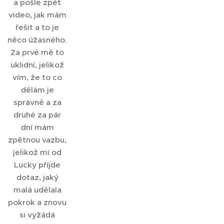
a pošle zpět
video, jak mám
řešit a to je
něco úžasného.
Za prvé mě to
uklidní, jelikož
vím, že to co
dělám je
správně a za
druhé za pár
dní mám
zpětnou vazbu,
jelikož mi od
Lucky příjde
dotaz, jaký
malá udělala
pokrok a znovu
si vyžádá