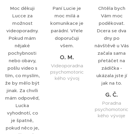
Moc děkuji
Paní Lucie je
Chtěla bych
Lucce za
moc milá a
Vám moc
možnost
komunikace je
poděkovat.
videoporadny.
parádní. Vřele
Dcera se dva
Pokud mám
doporučuji
dny po
nějaké
všem.
návštěvě u Vás
pochybnosti
začala sama
O. M.
nebo obavy,
přetáčet na
Videoporadna
pošlu video s
zádíčka -
psychomotoric
tím, co myslím,
ukázala jste jí
kého vývoj
že by mělo být
jak na to.
jinak. Za chvíli
G. Č.
mám odpověď,
Poradna
Lucka
psychomotoric
vyhodnotí, co
kého vývoje
je špatně,
pokud něco je,