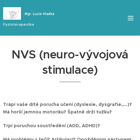
Mgr. Lucie Hladká
Fyzioterapeutka
NVS (neuro-vývojová
stimulace)
Trápí vaše dítě porucha učení (dyslexie, dysgrafie,...)?
Má horší jemnou motoriku? Špatně drží tužku?
Trpí poruchou soustředění (ADD, ADHD)?
Má problémy s řečí? Artikulací? Opožděným nástupem