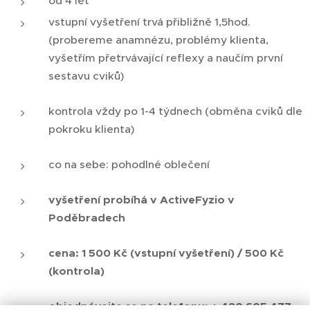
od 4 let
vstupní vyšetření trvá přibližně 1,5hod.
(probereme anamnézu, problémy klienta,
vyšetřím přetrvávající reflexy a naučím první
sestavu cviků)
kontrola vždy po 1-4 týdnech (obměna cviků dle
pokroku klienta)
co na sebe: pohodlné oblečení
vyšetření probíhá
v ActiveFyzio v
Poděbradech
cena: 1 500 Kč (vstupní vyšetření) / 500 Kč
(kontrola)
objednávejte se na telefonu: + 420 605 477