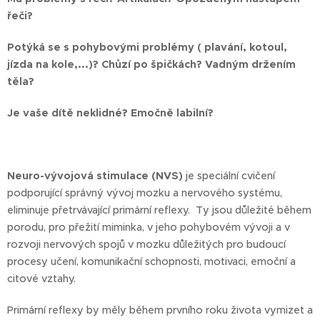
řeči?
Potýká se s pohybovými problémy ( plavání, kotoul,
jízda na kole,...)? Chůzí po špičkách? Vadným držením
těla?
Je vaše dítě neklidné? Emočně labilní?
Neuro-vývojová stimulace (NVS)
je speciální cvičení
podporující správný vývoj mozku a nervového systému,
eliminuje přetrvávající primární reflexy. Ty jsou důležité během
porodu, pro přežití miminka, v jeho pohybovém vývoji a v
rozvoji nervových spojů v mozku důležitých pro budoucí
procesy učení, komunikační schopnosti, motivaci, emoční a
citové vztahy.
Primární reflexy by měly během prvního roku života vymizet a