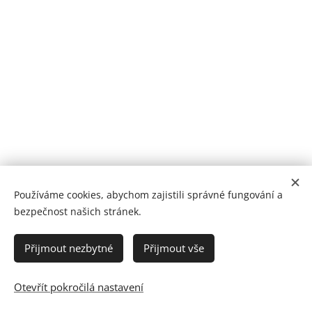
Používáme cookies, abychom zajistili správné fungování a
bezpečnost našich stránek.
Přijmout nezbytné
Přijmout vše
Ochrana osobních údajů
Obchodní podmínky
Otevřít pokročilá nastavení
Vytvořeno službou
Webnode
Cookies