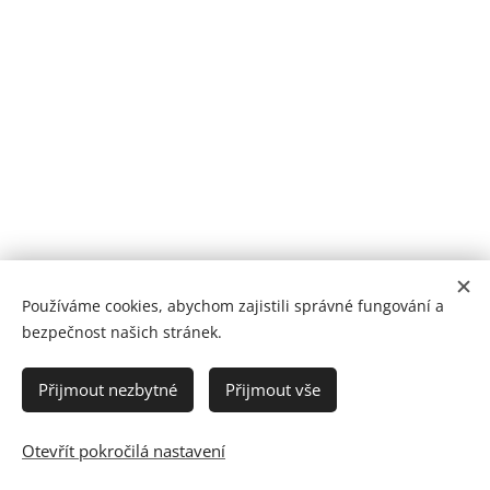
Používáme cookies, abychom zajistili správné fungování a
bezpečnost našich stránek.
Přijmout nezbytné
Přijmout vše
Ochrana osobních údajů
Obchodní podmínky
Otevřít pokročilá nastavení
Vytvořeno službou
Webnode
Cookies